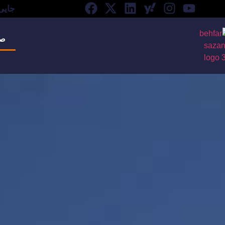
جایی
صف